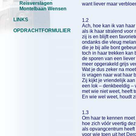
Reisverslagen
want liever maar verblo
Montelbaan Wensen
LINKS
1.2
Ach, hoe kan ik van haar
OPDRACHTFORMULIER
als ik haar stralend voor m
zij is en blijft een favoriet
ondanks die vleug melan
die je bij alle bont gebeu
toch in haar trekken kan
de sporen van een liever 
meer opgerakeld grijs ver
Wat je dus zeker na moet
is vragen naar wat haar 
Zij kijkt je vriendelijk aa
een lok – denkbeeldig – 
met wie niet weet, heeft 
En wie wel weet, houdt zi
1.3
Om haar te kennen moet 
hoe zich vóór veertig dez
als opvangcentrum heeft
voor wie toen uit het Der