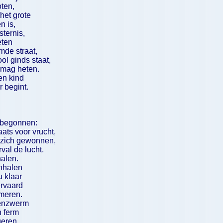
oten,
het grote
n is,
sternis,
eten
de straat,
ol ginds staat,
 mag heten.
een kind
r begint.
t begonnen:
ats voor vrucht,
t zich gewonnen,
val de lucht.
alen.
inhalen
 klaar
rvaard
rmeren.
wenzwerm
n ferm
geren