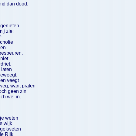
emd dan dood.
 genieten
ij zie:
e
cholie
ren
 bespeuren,
niet
driet.
 laten
beweegt.
n en veegt
weg, want praten
toch geen zin.
ch wel in.
je weten
e wijk
 gekweten
de Rijk