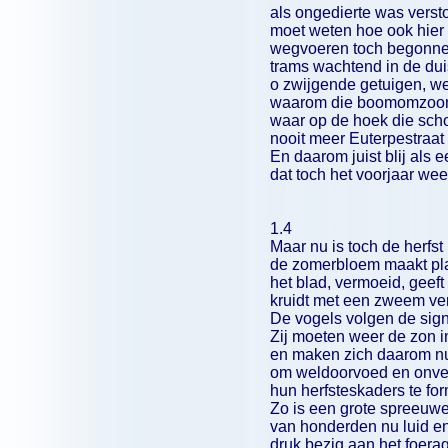
als ongedierte was verst
moet weten hoe ook hier 
wegvoeren toch begonne
trams wachtend in de dui
o zwijgende getuigen, w
waarom die boomomzoom
waar op de hoek die scho
nooit meer Euterpestraat
En daarom juist blij als 
dat toch het voorjaar wee
1.4
Maar nu is toch de herfs
de zomerbloem maakt pla
het blad, vermoeid, geef
kruidt met een zweem ver
De vogels volgen de sign
Zij moeten weer de zon 
en maken zich daarom nu
om weldoorvoed en onve
hun herfsteskaders te fo
Zo is een grote spreeu
van honderden nu luid e
druk bezig aan het foera