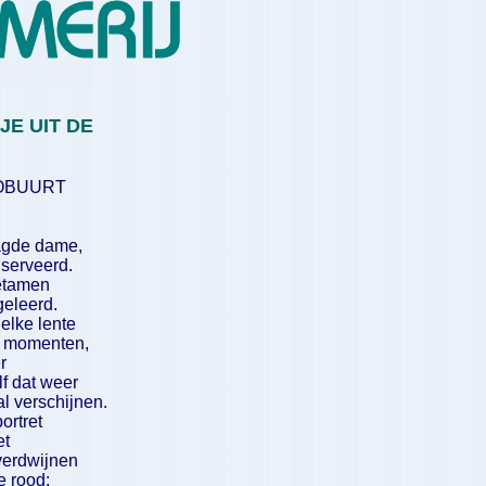
JE UIT DE
OBUURT
agde dame,
serveerd.
betamen
geleerd.
elke lente
n momenten,
r
f dat weer
al verschijnen.
ortret
et
 verdwijnen
e rood: