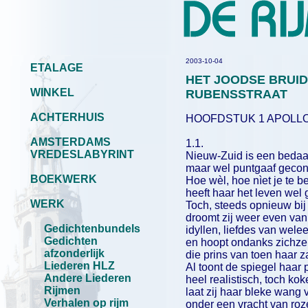
2003-10-04
ETALAGE
HET JOODSE BRUID
WINKEL
RUBENSSTRAAT
ACHTERHUIS
HOOFDSTUK 1 APOLL
AMSTERDAMS
1.1.
VREDESLABYRINT
Nieuw-Zuid is een beda
maar wel puntgaaf gecon
BOEKWERK
Hoe wèl, hoe nìet je te 
heeft haar het leven wel 
WERK
Toch, steeds opnieuw bij 
droomt zij weer even va
Gedichtenbundels
idyllen, liefdes van welee
Gedichten
en hoopt ondanks zichzel
afzonderlijk
die prins van toen haar z
Liederen HLZ
Al toont de spiegel haar p
Andere Liederen
heel realistisch, toch kok
Rijmen
laat zij haar bleke wang
Verhalen op rijm
onder een vracht van roz