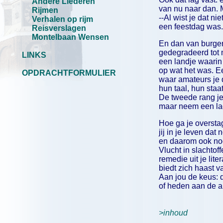
Andere Liederen
van nu naar dan. M
Rijmen
--Al wist je dat ni
Verhalen op rijm
een feestdag was.
Reisverslagen
Montelbaan Wensen
En dan van burger
gedegradeerd tot
LINKS
een landje waarin 
op wat het was. E
OPDRACHTFORMULIER
waar amateurs je 
hun taal, hun staat
De tweede rang je
maar neem een lag
Hoe ga je overst
jij in je leven dat 
en daarom ook noo
Vlucht in slachtof
remedie uit je lite
biedt zich haast 
Aan jou de keus: 
of heden aan de a
>inhoud