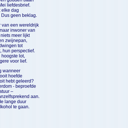
ei liefdesbrief.
et elke dag
 Dus geen beklag.
 van een wereldrijk
 maar inwoner van
niets meer lijkt
en zwijnepan,
dwingen tot
, hun perspectief.
 hoogste lot,
ere voor lief.
ag wanneer
nooit hoefde
it hebt geleerd?
ferdom - beproefde
ratuur –
vanzelfsprekend aan.
de lange duur
lkohol te gaan.