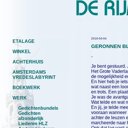
2016-04-04
ETALAGE
GERONNEN B
WINKEL
-
ACHTERHUIS
Je bent gestuurd. 
Het Grote Vaderla
AMSTERDAMS
de mogelijkheid e
VREDESLABYRINT
En hier heb je ie
wat naast een loo
BOEKWERK
en trots. Een plaa
Je was de avantg
WERK
Wat telde en wat ni
En jij, je telde me
Gedichtenbundels
vooraan wanneer 
Gedichten
achter de leuzen 
afzonderlijk
marcheerde naar h
Liederen HLZ
Ook dat lag vast: