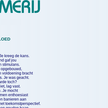
LOED
Je kreeg de kans.
nd gaf jou
n stimulans.
ts opgebouwd,
n voldoening bracht
ts. Je was geacht.
arde toch?
et, lag vast.
e. Je mocht
men enthoesiast
en banieren aan
et toekomstperspectief.
 een gouden baan