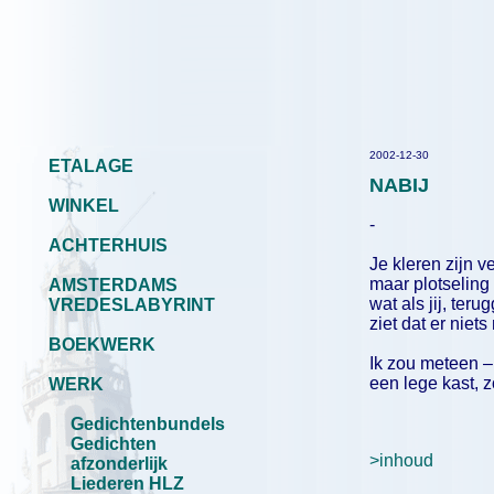
2002-12-30
ETALAGE
NABIJ
WINKEL
-
ACHTERHUIS
Je kleren zijn v
maar plotseling
AMSTERDAMS
wat als jij, teru
VREDESLABYRINT
ziet dat er niet
BOEKWERK
Ik zou meteen –
een lege kast, zo
WERK
(30 aug
Gedichtenbundels
Gedichten
>inhoud
afzonderlijk
Liederen HLZ