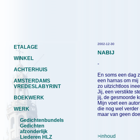
2002-12-30
ETALAGE
NABIJ
WINKEL
-
ACHTERHUIS
En soms een dag z
een harnas om mij
AMSTERDAMS
zo uitzichtloos inee
VREDESLABYRINT
Jij, een verstikte s
jij, de gesmoorde k
BOEKWERK
Mijn voet een auto
die nog wel verder 
WERK
maar van geen doe
Gedichtenbundels
(10-25 sep
Gedichten
afzonderlijk
>inhoud
Liederen HLZ