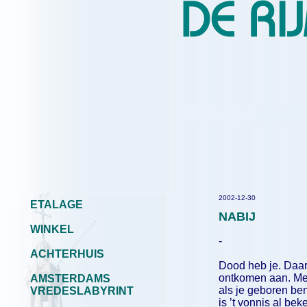
2002-12-30
ETALAGE
NABIJ
WINKEL
-
ACHTERHUIS
Dood heb je. Daar
ontkomen aan. M
AMSTERDAMS
als je geboren ben
VREDESLABYRINT
is ’t vonnis al bek