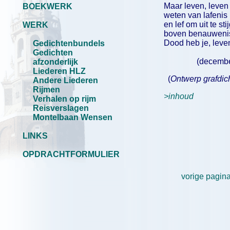
Maar leven, leven 
BOEKWERK
weten van lafenis
en lef om uit te sti
WERK
boven benauweni
Dood heb je, leven
Gedichtenbundels
Gedichten
(december 200
afzonderlijk
Liederen HLZ
(
Ontwerp grafdich
Andere Liederen
Rijmen
>inhoud
Verhalen op rijm
Reisverslagen
Montelbaan Wensen
LINKS
OPDRACHTFORMULIER
vorige pagin