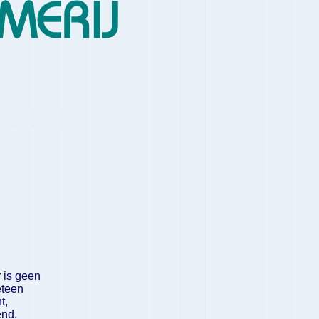
 is geen
eteen
t,
end.