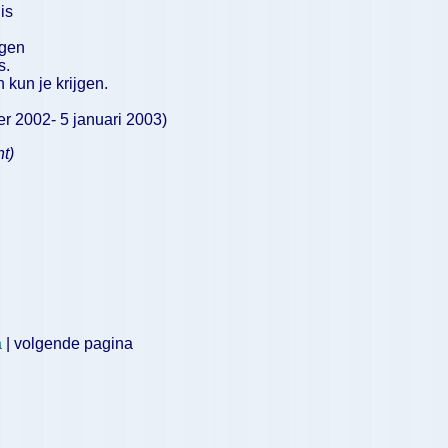
is
jgen
s.
 kun je krijgen.
2- 5 januari 2003)
t)
a
| volgende pagina