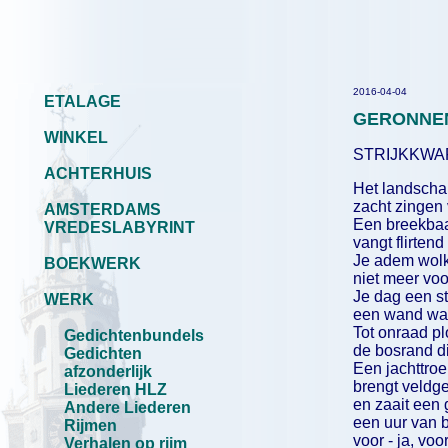
2016-04-04
ETALAGE
GERONNE
WINKEL
STRIJKKWA
ACHTERHUIS
Het landscha
zacht zingen v
AMSTERDAMS
Een breekbaa
VREDESLABYRINT
vangt flirtend
Je adem wolk
BOEKWERK
niet meer voo
Je dag een st
WERK
een wand waa
Tot onraad plo
Gedichtenbundels
de bosrand di
Gedichten
Een jachttroe
afzonderlijk
brengt veldg
Liederen HLZ
en zaait een 
Andere Liederen
een uur van b
Rijmen
voor - ja, vo
Verhalen op rijm