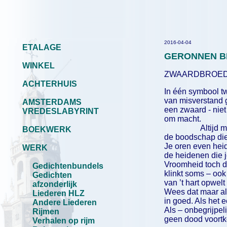
2016-04-04
ETALAGE
GERONNEN B
WINKEL
ZWAARDBROE
ACHTERHUIS
In één symbool t
van misverstand g
AMSTERDAMS
een zwaard - niet
VREDESLABYRINT
om macht.
Altijd maar h
BOEKWERK
de boodschap die 
Je oren even hei
WERK
de heidenen die je
Vroomheid toch d
Gedichtenbundels
klinkt soms – ook 
Gedichten
van ’t hart opwel
afzonderlijk
Wees dat maar a
Liederen HLZ
in goed. Als het 
Andere Liederen
Als – onbegrijpeli
Rijmen
geen dood voortk
Verhalen op rijm