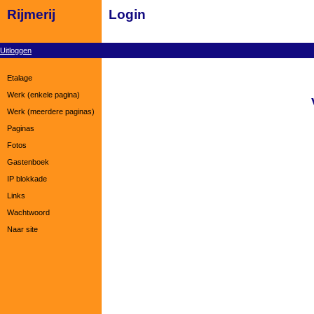
Rijmerij
Login
Uitloggen
Etalage
Werk (enkele pagina)
Werk (meerdere paginas)
Paginas
Fotos
Gastenboek
IP blokkade
Links
Wachtwoord
Naar site