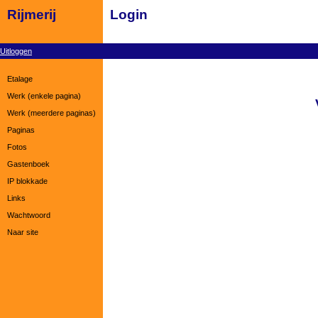
Rijmerij
Login
Uitloggen
Etalage
Werk (enkele pagina)
Werk (meerdere paginas)
Paginas
Fotos
Gastenboek
IP blokkade
Links
Wachtwoord
Naar site