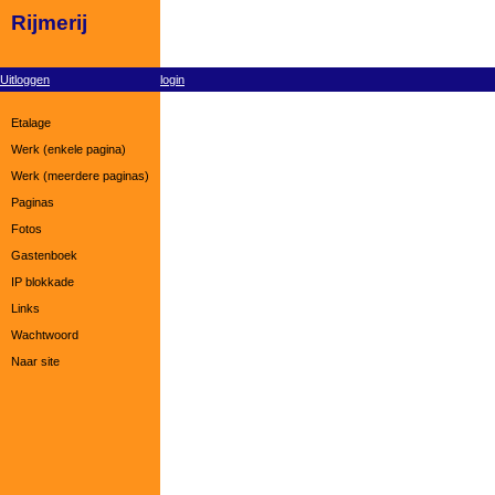
Rijmerij
Uitloggen
login
Etalage
Werk (enkele pagina)
Werk (meerdere paginas)
Paginas
Fotos
Gastenboek
IP blokkade
Links
Wachtwoord
Naar site